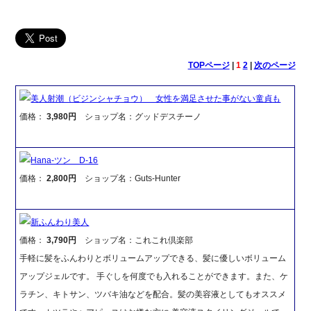
TOPページ
|
1
2
|
次のページ
美人射潮（ビジンシャチョウ） 女性を満足させた事がない童貞も
価格：
3,980円
ショップ名：グッドデスチーノ
Hana-ツン D-16
価格：
2,800円
ショップ名：Guts-Hunter
新ふんわり美人
価格：
3,790円
ショップ名：これこれ倶楽部
手軽に髪をふんわりとボリュームアップできる、髪に優しいボリューム
アップジェルです。 手ぐしを何度でも入れることができます。また、ケ
ラチン、キトサン、ツバキ油などを配合。髪の美容液としてもオススメ