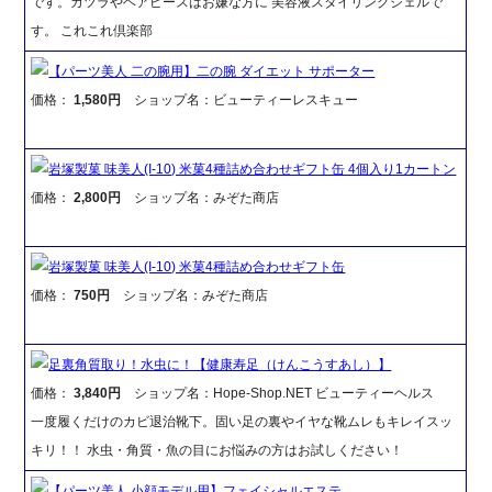
です。カツラやヘアピースはお嫌な方に 美容液スタイリングジェルで
す。 これこれ倶楽部
【パーツ美人 二の腕用】二の腕 ダイエット サポーター
価格：
1,580円
ショップ名：ビューティーレスキュー
岩塚製菓 味美人(I-10) 米菓4種詰め合わせギフト缶 4個入り1カートン
価格：
2,800円
ショップ名：みぞた商店
岩塚製菓 味美人(I-10) 米菓4種詰め合わせギフト缶
価格：
750円
ショップ名：みぞた商店
足裏角質取り！水虫に！【健康寿足（けんこうすあし）】
価格：
3,840円
ショップ名：Hope-Shop.NET ビューティーヘルス
一度履くだけのカビ退治靴下。固い足の裏やイヤな靴ムレもキレイスッ
キリ！！ 水虫・角質・魚の目にお悩みの方はお試しください！
【パーツ美人 小顔モデル用】フェイシャルエステ