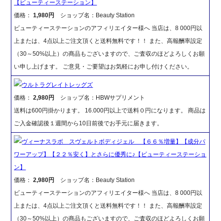
【ビューティーステーション】
価格：
1,980円
ショップ名：Beauty Station
ビューティーステーションのアフィリエイター様へ 当店は、8 000円以
上または、4点以上ご注文頂くと送料無料です！！ また、高報酬率設定
（30～50%以上）の商品もございますので、ご査収のほどよろしくお願
い申し上げます。 ご意見・ご要望はお気軽にお申し付けください。
ウルトラグレイトレッグズ
価格：
2,980円
ショップ名：HBWサプリメント
送料は600円掛かります。 16.000円以上で送料０円になります。 商品は
ご入金確認後１週間から10日前後でお手元に届きます。
ヴィーナスラボ スヴェルトボディジェル 【６６％増量】【成分パ
ワーアップ】【２２％安く】とさらに優秀に♪【ビューティーステーショ
ン】
価格：
2,980円
ショップ名：Beauty Station
ビューティーステーションのアフィリエイター様へ 当店は、8 000円以
上または、4点以上ご注文頂くと送料無料です！！ また、高報酬率設定
（30～50%以上）の商品もございますので、ご査収のほどよろしくお願