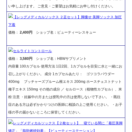
い申し上げます。 ご意見・ご要望はお気軽にお申し付けください。
【レッグメディカルソックス ２足セット】脚痩せ 美脚ソックス 加圧
下着
価格：
2,400円
ショップ名：ビューティーレスキュー
セルライトコントロール
価格：
3,580円
ショップ名：HBWサプリメント
内容量 100カプセル 使用方法 1日2回、1カプセルを目安に水と一緒にお
召し上がりください。 成分 1カプセルあたり： ゴツコラパウダー
400mg ブッチャーズブルーム根エキス 200mg ホースチェストナット
種子エキス 150mg その他の成分 ／ セルロース（植物性カプセル）、米
粉 注意 ・妊娠中の方または授乳中の方は使用しないで下さい。 ・既往
症のある方は必ずかかりつけの医師に相談の上ご使用ください。 ・お子
様の手の届かないところに保管してください。
レッグメディカルソックス【２枚セット】 寝ている間に「着圧美脚
矯正」「脂肪燃焼効果」【ビューティーステーション】