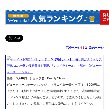
TOPページ
|
1
2
|
次のページ
☆ポイント3倍☆ドレナージェＳ【3個セット】 醜い脚がスラ～リ美
脚化!!エステ級の痩身美脚を実現♪『レスベラトール』も配合!!【ビューテ
ィーステーション】
価格：
5,940円
ショップ名：Beauty Station
ビューティーステーションのアフィリエイター様へ 当店は、8 000円以
上または、4点以上ご注文頂くと送料無料です！！ また、高報酬率設定
（30～50%以上）の商品もございますので、ご査収のほどよろしくお願
い申し上げます。 ご意見・ご要望はお気軽にお申し付けください。