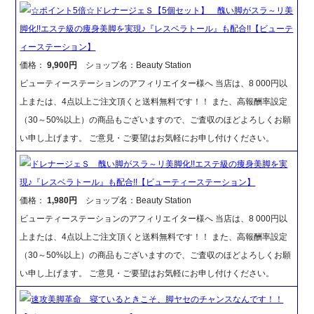
☆ポイント5倍☆ドレナージェＳ【5個セット】 醜い脚がスラ～リ美
脚化!!エステ級の痩身美脚を実現♪『レスベラトール』も配合!!【ビューテ
ィーステーション】
価格：
9,900円
ショップ名：Beauty Station
ビューティーステーションのアフィリエイター様へ 当店は、8 000円以
上または、4点以上ご注文頂くと送料無料です！！ また、高報酬率設定
（30～50%以上）の商品もございますので、ご査収のほどよろしくお願
い申し上げます。 ご意見・ご要望はお気軽にお申し付けください。
ドレナージェＳ 醜い脚がスラ～リ美脚化!!エステ級の痩身美脚を実
現♪『レスベラトール』も配合!!【ビューティーステーション】
価格：
1,980円
ショップ名：Beauty Station
ビューティーステーションのアフィリエイター様へ 当店は、8 000円以
上または、4点以上ご注文頂くと送料無料です！！ また、高報酬率設定
（30～50%以上）の商品もございますので、ご査収のほどよろしくお願
い申し上げます。 ご意見・ご要望はお気軽にお申し付けください。
速攻美脚革命 寝ているときこそ、脚ヤセのチャンスなんです！！