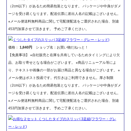
（2cm以下）があるため簡易包装となります。 パッケージや中身がダメ
ージを受け易くなります。配送伝票に差出人名の記載はございません。
※メール便送料無料商品に関して宅配便配送をご選択された場合、別途
453円加算させて頂きます。 予めご了承ください。
くつしたタイプのスリッパ 3足組(フラワー・グレー・レッド)
価格：
1,840円
ショップ名：お買い物だねっと！
【免責事項】 ※自社販売と在庫を共有しているためタイミングにより欠
品、お取り寄せとなる場合がございます。 ※商品リニューアル等によ
り、テキストや画像の一部がお届け商品と異なる場合がございます。 ※
メール便はポスト投函です。代引きはご利用できません。厚さ制限
（2cm以下）があるため簡易包装となります。 パッケージや中身がダメ
ージを受け易くなります。配送伝票に差出人名の記載はございません。
※メール便送料無料商品に関して宅配便配送をご選択された場合、別途
453円加算させて頂きます。 予めご了承ください。
お得な２セット くつしたタイプのスリッパ 3足組(フラワー・グレ
ー・レッド)