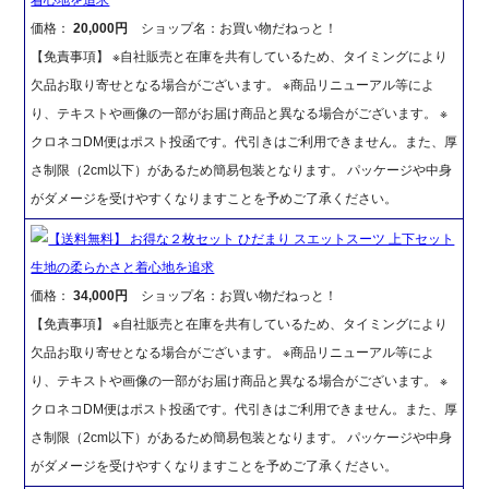
価格：
20,000円
ショップ名：お買い物だねっと！
【免責事項】 ※自社販売と在庫を共有しているため、タイミングにより
欠品お取り寄せとなる場合がございます。 ※商品リニューアル等によ
り、テキストや画像の一部がお届け商品と異なる場合がございます。 ※
クロネコDM便はポスト投函です。代引きはご利用できません。また、厚
さ制限（2cm以下）があるため簡易包装となります。 パッケージや中身
がダメージを受けやすくなりますことを予めご了承ください。
【送料無料】 お得な２枚セット ひだまり スエットスーツ 上下セット
生地の柔らかさと着心地を追求
価格：
34,000円
ショップ名：お買い物だねっと！
【免責事項】 ※自社販売と在庫を共有しているため、タイミングにより
欠品お取り寄せとなる場合がございます。 ※商品リニューアル等によ
り、テキストや画像の一部がお届け商品と異なる場合がございます。 ※
クロネコDM便はポスト投函です。代引きはご利用できません。また、厚
さ制限（2cm以下）があるため簡易包装となります。 パッケージや中身
がダメージを受けやすくなりますことを予めご了承ください。