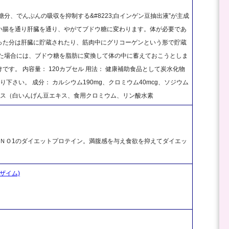
分、でんぷんの吸収を抑制する&#8223;白インゲン豆抽出液”が主成
小腸を通り肝臓を通り、やがてブドウ糖に変わります。体が必要であ
った分は肝臓に貯蔵されたり、筋肉中にグリコーゲンという形で貯蔵
した場合には、ブドウ糖を脂肪に変換して体の中に蓄えておこうとしま
す。 内容量： 120カプセル 用法： 健康補助食品として炭水化物
さい。 成分： カルシウム190mg、クロミウム40mcg、ソジウム
クス（白いんげん豆エキス、食用クロミウム、リン酸水素
上ＮＯ1のダイエットプロテイン。満腹感を与え食欲を抑えてダイエッ
ンザイム)