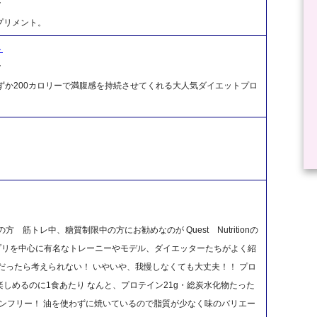
ク
プリメント。
ト
ク
分わずか200カロリーで満腹感を持続させてくれる大人気ダイエットプロ
。
筋トレ中、糖質制限中の方にお勧めなのが Quest Nutritionの
等のアプリを中心に有名なトレーニーやモデル、ダイエッターたちがよく紹
だったら考えられない！ いやいや、我慢しなくても大丈夫！！ プロ
しめるのに1食あたり なんと、プロテイン21g・総炭水化物たった
テンフリー！ 油を使わずに焼いているので脂質が少なく味のバリエー