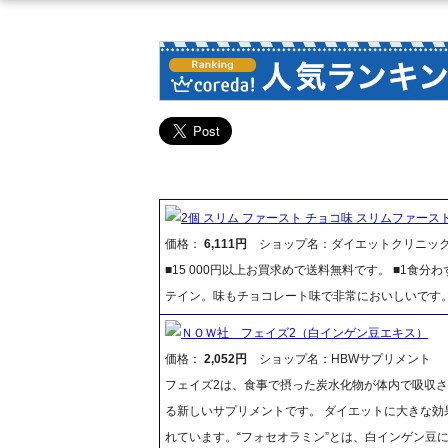
2個 スリム ファースト チョコ味 スリムファース
価格：
6,111円
ショップ名：ダイエットクリニッ
■15 000円以上お買求めで送料無料です。 ■1食
テイン。味もチョコレート味で非常においしいです
ＮＯＷ社 フェイズ2（白インゲン豆エキス）
価格：
2,052円
ショップ名：HBWサプリメント
フェイズ2は、食事で摂った炭水化物が体内で吸収
る新しいサプリメントです。 ダイエットに大きな効
れています。“フォセオラミン”とは、白インゲン豆