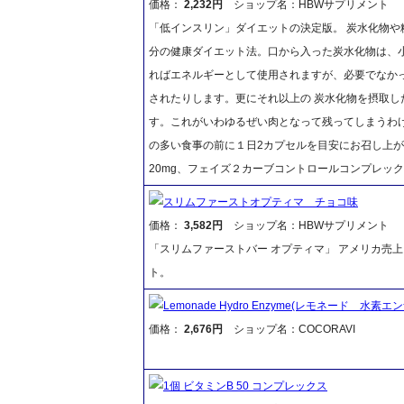
価格：
2,232円
ショップ名：HBWサプリメント
「低インスリン」ダイエットの決定版。 炭水化物や糖
分の健康ダイエット法。口から入った炭水化物は、
ればエネルギーとして使用されますが、必要でなか
されたりします。更にそれ以上の 炭水化物を摂取
す。これがいわゆるぜい肉となって残ってしまうわけで
の多い食事の前に１日2カプセルを目安にお召し上がり下
20mg、フェイズ２カーブコントロールコンプレッ
スリムファーストオプティマ チョコ味
価格：
3,582円
ショップ名：HBWサプリメント
「スリムファーストバー オプティマ」 アメリカ売
ト。
Lemonade Hydro Enzyme(レモネード 水素エ
価格：
2,676円
ショップ名：COCORAVI
1個 ビタミンB 50 コンプレックス