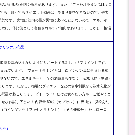
の消化吸収を防ぐ働きがあります。 また、“フォセオラミン”は1キロ
べても、炒ってもダイエット効果は、あまり期待できないので、確実
果的です。 女性は筋肉の量が男性に比べると少ないので、エネルギー
ために、体脂肪として蓄積されやすい傾向があります。 しかし、極端
オリジナル商品
な脂肪を溜め込まないようにサポートする新しいサプリメントです。
まれています。 “フォセオラミン”とは、白インゲン豆に含まれる成
と少ないので、エネルギーとしての消費量も少なく、炭水化物（糖質）
あります。 しかし、極端なダイエットなどの食事制限から炭水化物が
の問題が起こります。 ダイエット中だけど食べたい方や、ご飯やうど
ひお試し下さい！ 内容量 60粒（カプセル） 内容成分 （3粒あた
mg（白インゲン豆【ファセオラミン】） （その他成分） セルロース
ん豆）