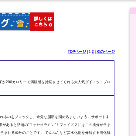
TOPページ
|
1
2
|
次のページ
ト
ク
分わずか200カロリーで満腹感を持続させてくれる大人気ダイエットプロ
。
されるのをブロックし、余分な脂肪を溜め込まないようにサポートす
果があると話題の“フォセオラミン”！フェイズ２にはこの成分が含ま
に含まれる成分のことです。 でんぷんなど炭水化物を分解する消化酵