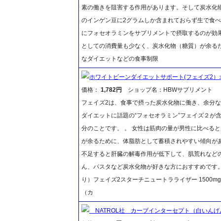
素の働きを阻害する作用があります。そして炭水化物
のインゲン豆に2グラムしか含まれておらず生で食
にフォセオラミンをサプリメントで摂取するのが効
としての消費量も少なく、炭水化物（糖質）が余る
なダイエットなどの食事制限
ホワイトビーンダイエットサポート(フェイズ2）
価格：
1,782円
ショップ名：HBWサプリメント
フェイズ2は、食事で摂った炭水化物に働き、余分
ダイエットに話題の“フォセオラミン”フェイズ２が含
分のことです。 。 女性は筋肉の量が男性に比べる
が余るために、体脂肪として蓄積されやすい傾向が
不足すると肝臓の解毒作用が低下して、肌荒れなど
ん、パスタなど炭水化物が好きな方におすすめです。ぜ
り）フェイズ2スターチニュートラライザー 1500
（カ
NATROL社 カーブインターセプト（白いんげ