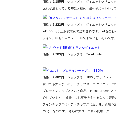
価格：
1,185円
ショップ名：ダイエットクリニッ
疲れが溜まっている時にお勧め！髪や肌にもいいサ
1個 スリム ファースト チョコ味 スリムファース
価格：
3,222円
ショップ名：ダイエットクリニッ
■15 000円以上お買求めで送料無料です。 ■1食
テイン。味もチョコレート味で非常においしいです
ハリウッド48時間ミラクルダイエット
価格：
2,703円
ショップ名：Guts-Hunter
クエスト プロテインチップス BBQ味
価格：
2,682円
ショップ名：HBWサプリメント
食べても太らないポテトチップス！？ ダイエット中の方 
プロテインチップスという商品。 Instagram
介しています！ 減量中にお菓子を食べるなんて普通
テインチップスはポテトチップスに近い味、食感を楽
の5g なのです。 さらに大豆・白糖不使用、グル