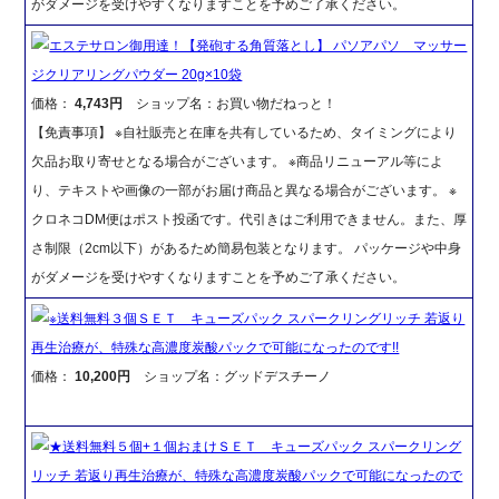
がダメージを受けやすくなりますことを予めご了承ください。
エステサロン御用達！【発砲する角質落とし】 パソアパソ マッサー
ジクリアリングパウダー 20g×10袋
価格：
4,743円
ショップ名：お買い物だねっと！
【免責事項】 ※自社販売と在庫を共有しているため、タイミングにより
欠品お取り寄せとなる場合がございます。 ※商品リニューアル等によ
り、テキストや画像の一部がお届け商品と異なる場合がございます。 ※
クロネコDM便はポスト投函です。代引きはご利用できません。また、厚
さ制限（2cm以下）があるため簡易包装となります。 パッケージや中身
がダメージを受けやすくなりますことを予めご了承ください。
※送料無料３個ＳＥＴ キューズパック スパークリングリッチ 若返り
再生治療が、特殊な高濃度炭酸パックで可能になったのです!!
価格：
10,200円
ショップ名：グッドデスチーノ
★送料無料５個+１個おまけＳＥＴ キューズパック スパークリング
リッチ 若返り再生治療が、特殊な高濃度炭酸パックで可能になったので