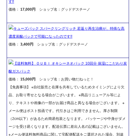
す!!
価格：
17,000円
ショップ名：グッドデスチーノ
キューズパック スパークリングリッチ 若返り再生治療が、特殊な高
濃度炭酸パックで可能になったのです!!
価格：
3,400円
ショップ名：グッドデスチーノ
【送料無料】 ＯＵＢＩ オキシーネオパック 10回分 保湿にこだわり炭
酸ガスパック
価格：
15,000円
ショップ名：お買い物だねっと！
【免責事項】 ※自社販売と在庫を共有しているためタイミングにより欠
品、お取り寄せとなる場合がございます。 ※商品リニューアル等によ
り、テキストや画像の一部がお届け商品と異なる場合がございます。 ※
メール便はポスト投函です。代引きはご利用できません。厚さ制限
（2cm以下）があるため簡易包装となります。 パッケージや中身がダメ
ージを受け易くなります。配送伝票に差出人名の記載はございません。
※メール便送料無料商品に関して宅配便配送をご選択された場合、別途