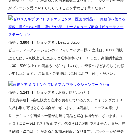
さ制限（2cm以下）があるため簡易包装となります。 パッケージや中身
がダメージを受けやすくなりますことを予めご了承ください。
ゼロスカルプ ダイレクトエッセンス（医薬部外品） 頭頂部へ集まる
視線、目立つ分け目、腰のない髪に！ナノキューブ配合【ビューティー
ステーション】
価格：
3,800円
ショップ名：Beauty Station
ビューティーステーションのアフィリエイター様へ 当店は、8 000円以
上または、4点以上ご注文頂くと送料無料です！！ また、高報酬率設定
（30～50%以上）の商品もございますので、ご査収のほどよろしくお願
い申し上げます。 ご意見・ご要望はお気軽にお申し付けください。
頭皮ケア ＆ＧＩＮＯ プレミアム ブラックシャンプー 400ｍｌ
価格：
5,143円
ショップ名：お買い物だねっと！
【免責事項】 ※自社販売と在庫を共有しているため、タイミングにより
欠品お取り寄せとなる場合がございます。 ※商品リニューアル等によ
り、テキストや画像の一部がお届け商品と異なる場合がございます。 ※
クロネコDM便はポスト投函です。代引きはご利用できません。また、厚
さ制限（2cm以下）があるため簡易包装となります。 パッケージや中身