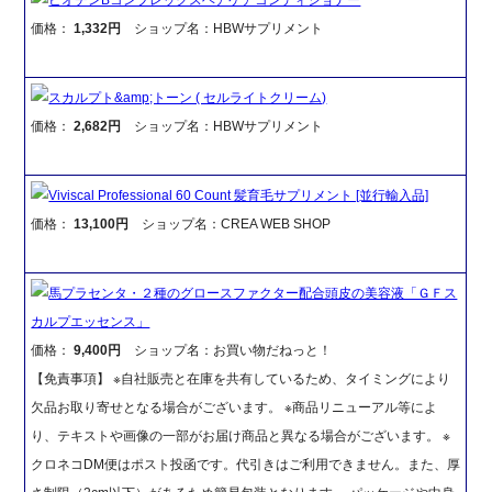
価格：
1,332円
ショップ名：HBWサプリメント
スカルプト&amp;トーン ( セルライトクリーム)
価格：
2,682円
ショップ名：HBWサプリメント
Viviscal Professional 60 Count 髪育毛サプリメント [並行輸入品]
価格：
13,100円
ショップ名：CREA WEB SHOP
馬プラセンタ・２種のグロースファクター配合頭皮の美容液「ＧＦス
カルプエッセンス」
価格：
9,400円
ショップ名：お買い物だねっと！
【免責事項】 ※自社販売と在庫を共有しているため、タイミングにより
欠品お取り寄せとなる場合がございます。 ※商品リニューアル等によ
り、テキストや画像の一部がお届け商品と異なる場合がございます。 ※
クロネコDM便はポスト投函です。代引きはご利用できません。また、厚