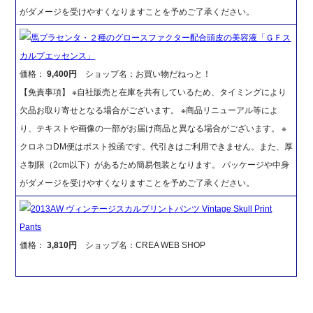
がダメージを受けやすくなりますことを予めご了承ください。
馬プラセンタ・２種のグロースファクター配合頭皮の美容液「ＧＦス
カルプエッセンス」
価格：
9,400円
ショップ名：お買い物だねっと！
【免責事項】 ※自社販売と在庫を共有しているため、タイミングにより
欠品お取り寄せとなる場合がございます。 ※商品リニューアル等によ
り、テキストや画像の一部がお届け商品と異なる場合がございます。 ※
クロネコDM便はポスト投函です。代引きはご利用できません。また、厚
さ制限（2cm以下）があるため簡易包装となります。 パッケージや中身
がダメージを受けやすくなりますことを予めご了承ください。
2013AW ヴィンテージスカルプリントパンツ Vintage Skull Print
Pants
価格：
3,810円
ショップ名：CREA WEB SHOP