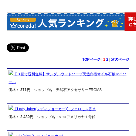
TOPページ
|
1
2
|
次のページ
【３個で送料無料】サンダルウッドソープ天然白檀オイル石鹸マイソ
ール
価格：
371円
ショップ名：天然石アクセサリーFROMS
【Lady Joker(レディジョーカー)】フェロモン香水
価格：
2,480円
ショップ名：stmxアメリカヤ１号館
Lady Joker(レディジョーカー)