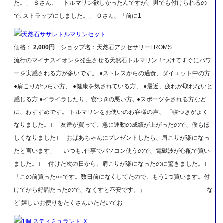
た。」 Ｓさん、「トルマリン欲しかったんですが、男でも付けられるの
で､ストラップにしました。」 Ｏさん、「前に1
天然石サザレトルマリンセット
価格：
2,000円
ショップ名：天然石アクセサリーFROMS
流行のマイナスイオンを発生させる天然石トルマリン！つけてすぐにパワ
ーを実感される方が多いです。 ●ストレスからの過食、ダイエット中の方
●肩こりがつらい方、 ●健康を気されている方、 ●最近、疲れが取れないと
感じる方 ●イライラしたり、寝つきの悪い方､ ●スポーツをされる方など
に、おすすめです。 トルマリンをお使いのお客様の声、 「寝つきがよく
なりました。｣ 「友達が買って、急に運動の成績が上がったので、僕もほ
しくなりました｣ 「おばあちゃんにプレゼントしたら、肩こりが楽になっ
たと言います」 「いつも､仕事でパソコン使うので、電磁波が心配で買い
ました。｣ 「付けた次の日から、肩こりが楽になったのに驚きました。｣
「この前買った○○です。数日前になくしてたので、もう1つ買います。付
けてから好調だったので、なくすと不安です。」 な
ど 嬉しいお便りをたくさんいただいてお
1個 スティミュラント Ｘ