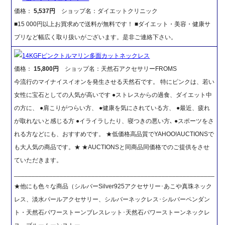
価格：
5,537円
ショップ名：ダイエットクリニック
■15 000円以上お買求めで送料が無料です！ ■ダイエット・美容・健康サ
プリなど幅広く取り扱いがございます。是非ご連絡下さい。
14KGFピンクトルマリン多面カットネックレス
価格：
15,800円
ショップ名：天然石アクセサリーFROMS
今流行のマイナイスイオンを発生させる天然石です。 特にピンクは、若い
女性に宝石としての人気が高いです ●ストレスからの過食、ダイエット中
の方に、 ●肩こりがつらい方、 ●健康を気にされている方、 ●最近、疲れ
が取れないと感じる方 ●イライラしたり、寝つきの悪い方､ ●スポーツをさ
れる方などにも、おすすめです。 ★低価格高品質でYAHOO!AUCTIONSで
も大人気の商品です。★ ★AUCTIONSと同商品同価格でのご提供をさせ
ていただきます。
_________________________________________________________
★他にも色々な商品（シルバーSilver925アクセサリー･あこや真珠ネック
レス、淡水パールアクセサリー、シルバーネックレス･シルバーペンダン
ト・天然石パワーストーンブレスレット･天然石パワーストーンネックレ