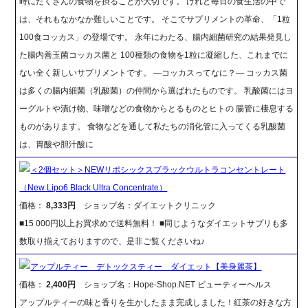
時にたくさんの食物を摂ることが大切です。 けれど毎日の食生活の中で
は、それもなかなか難しいことです。 そこでサプリメントの革命、「1粒
100食コッカス」の登場です。 永年にわたる、腸内細菌研究の結果発見し
た腸内善玉菌コッカス菌と 100種類の食物を1粒に凝縮した、これまでに
ない全く新しいサプリメントです。 ―コッカスってなに？― コッカス菌
は多くの腸内細菌（乳酸菌）の仲間から選ばれたものです。 乳酸菌にはヨ
ーグルトや漬け物、味噌などの食物からとるものとヒトの 腸管に棲息する
ものがあります。 食物などを通して私たちの消化管に入ってくる乳酸菌
は、胃酸や胆汁酸に
＜2個セット＞NEWリポシックスブラックウルトラコンセントレート
（New Lipo6 Black Ultra Concentrate）
価格：
8,333円
ショップ名：ダイエットクリニック
■15 000円以上お買求めで送料無料！ ■同じようなダイエットサプリも多
数取り揃えておりますので、是非ご覧くださいね♪
アップルティー デトックスティー ダイエット【美身麗茶】
価格：
2,400円
ショップ名：Hope-Shop.NET ビューティーヘルス
アップルティーの味と香りを生かしたまま完成しました！紅茶の好きな方