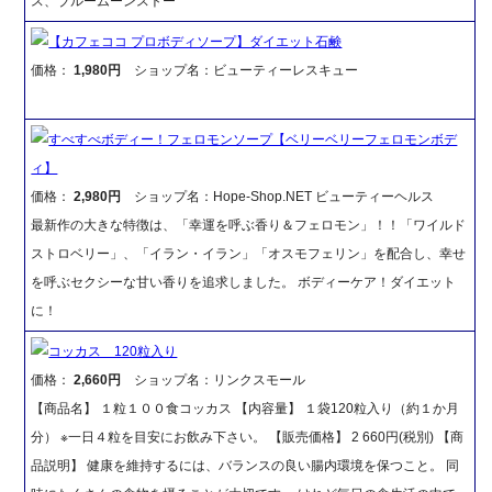
ス、ブルームーンストー
【カフェココ プロボディソープ】ダイエット石鹸
価格：
1,980円
ショップ名：ビューティーレスキュー
すべすべボディー！フェロモンソープ【ベリーベリーフェロモンボデ
ィ】
価格：
2,980円
ショップ名：Hope-Shop.NET ビューティーヘルス
最新作の大きな特徴は、「幸運を呼ぶ香り＆フェロモン」！！「ワイルド
ストロベリー」、「イラン・イラン」「オスモフェリン」を配合し、幸せ
を呼ぶセクシーな甘い香りを追求しました。 ボディーケア！ダイエット
に！
コッカス 120粒入り
価格：
2,660円
ショップ名：リンクスモール
【商品名】 １粒１００食コッカス 【内容量】 １袋120粒入り（約１か月
分） ※一日４粒を目安にお飲み下さい。 【販売価格】 2 660円(税別) 【商
品説明】 健康を維持するには、バランスの良い腸内環境を保つこと。 同