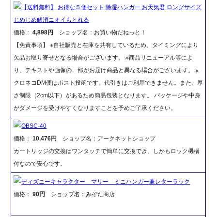
【送料無料】 お得な５個セット 除湿ハンガー お天気君 ロングサイズ
じめじめ解消ニオイもとれる
価格：
4,898円
ショップ名：お買い物だねっと！
【免責事項】 ※自社販売と在庫を共有しているため、タイミングにより
欠品お取り寄せとなる場合がございます。 ※商品リニューアル等によ
り、テキストや画像の一部がお届け商品と異なる場合がございます。 ※
クロネコDM便はポスト投函です。代引きはご利用できません。また、厚
さ制限（2cm以下）があるため簡易包装となります。 パッケージや中身
がダメージを受けやすくなりますことを予めご了承ください。
OBSC-40
価格：
10,476円
ショップ名：アークネットショップ
カートリッジの交換はワンタッチで簡単に交換でき、しかもロック機構
付なので安心です。
ディズニーキャラクター マリー ミニハンガー兼レターラック
価格：
90円
ショップ名：みぞた商店