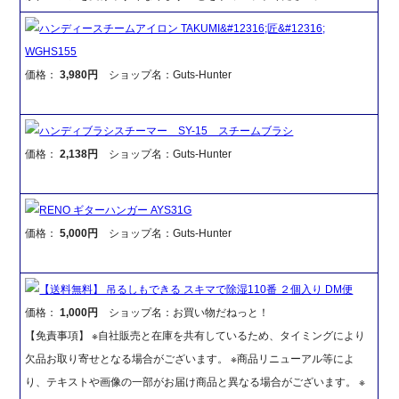
ハンディースチームアイロン TAKUMI&#12316;匠&#12316;
WGHS155
価格：
3,980円
ショップ名：Guts-Hunter
ハンディブラシスチーマー SY-15 スチームブラシ
価格：
2,138円
ショップ名：Guts-Hunter
RENO ギターハンガー AYS31G
価格：
5,000円
ショップ名：Guts-Hunter
【送料無料】 吊るしもできる スキマで除湿110番 ２個入り DM便
価格：
1,000円
ショップ名：お買い物だねっと！
【免責事項】 ※自社販売と在庫を共有しているため、タイミングにより
欠品お取り寄せとなる場合がございます。 ※商品リニューアル等によ
り、テキストや画像の一部がお届け商品と異なる場合がございます。 ※