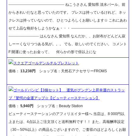
---------------------------------------------- ねこうささん 愛知県 淡水パール、前
からきれいだなと思っていたのです。 ブレスは持っているけれど、ネッ
クレスは持っていないので、 ひとつよろしくお願いします☆ これにあわ
せて上品な格好をしようかなぁ・・・ ----------------------------------------------
------------------------- はんなさん 愛知県 なんだか、、お財布がどんどん寂
しーーくなりつつある気が。。。 でも、欲しいのでください。 コメント
F:開運に使ったお金って、 何らかの形で倍以上にな
スクエアゴールデンルチルブレスレット
価格：
13,238円
ショップ名：天然石アクセサリーFROMS
ゴールドバンビ【3個セット】 運気がグングン上昇幸運のストラッ
プ『驚愕の金運アップ☆【ビューティーステーション】
価格：
5,940円
ショップ名：Beauty Station
ビューティーステーションのアフィリエイター様へ 当店は、8 000円以
上または、4点以上ご注文頂くと送料無料です！！ また、高報酬率設定
（30～50%以上）の商品もございますので、ご査収のほどよろしくお願