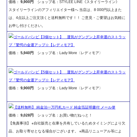
価格：
9,900円
ショップ名：STYLEE LINE《スタイリーライン》
スタイリーラインのアフィリエイター様へ 当店は、8 000円以上また
は、4点以上ご注文頂くと送料無料です！！ ご意見・ご要望はお気軽に
お申し付けください。
ゴールドバンビ【3個セット】 運気がグングン上昇幸運のストラッ
プ『驚愕の金運アップ☆【レディモア】
価格：
5,940円
ショップ名：Lady More〈レディモア〉
ゴールドバンビ【5個セット】 運気がグングン上昇幸運のストラッ
プ『驚愕の金運アップ☆【レディモア】
価格：
9,900円
ショップ名：Lady More〈レディモア〉
【送料無料】 純金泊一万円札カード 純金箔証明書付 メール便
価格：
9,028円
ショップ名：お買い物だねっと！
【免責事項】 ※自社販売と在庫を共有しているためタイミングにより欠
品、お取り寄せとなる場合がございます。 ※商品リニューアル等によ