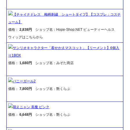
【チャイナドレス 梅柄刺繍 ショートタイプ】【コスプレ：コスチ
ューム】
価格：
2,838円
ショップ名：Hope-Shop.NET ビューティーヘルス
ウィッグはこちらから
サンリオキャラクター「着せかえマスコット」【リーメント】6個入
り1BOX
価格：
1,680円
ショップ名：みぞた商店
バニーガール2
価格：
7,800円
ショップ名：艶くらぶ
萌えニャン 美魔 ピンク
価格：
6,648円
ショップ名：艶くらぶ