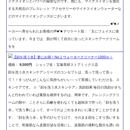
イナスイオンとパワーの秘密なのです。他にも、マイナスイオンを放出
する天然石のブレスレット･アクセサリーやマイナスイオンウォーターな
どのマイナスイオングッズがございます。
__________________________________________________ ■*■メ
ーカーへ寄せられたお客様の声■*■ デリケート肌：「主にフェイスに使
っています。今までは、肌が弱くて自分に合ったスキンケアークリーム
をを
【顔を洗う水】更にお得！No.1 ウォータークリーナー1000ｍｌ
価格：
9,500円
ショップ名：宝塚美研ストアミックス店
顔を洗う水スキンケアシリーズのコンセプトは、洗って洗って洗っ
て！！すっぴんがこんなに気持ちがいい～って実感していただける、ス
キンケアです。 ☆『顔を洗う水スキンケア』洗顔効果 毎日の洗顔がきち
んと行われていれば素肌を維持するのは、簡単です。クレンジングクリ
ームの類や、ことさらに石鹸を使わなくても超純水で作った「顔を洗う
水」で洗う事によって、すべてのよごれをきれいに落とすことができま
す。「顔を洗う水」を手のひらでうけて、そのまま顔をこすり洗いする
ことで、乾燥肌なら皮脂分泌を活発にし、皮脂肌の過剰な脂分を誘い出