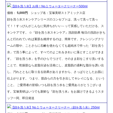
【顔を洗う水】お得！No.1 ウォータークリーナー500ml
価格：
5,000円
ショップ名：宝塚美研ストアミックス店
顔を洗う水スキンケアシリーズのコンセプトは、洗って洗って洗っ
て！！すっぴんがこんなに気持ちがいい～って実感していただける、ス
キンケアです。 ☆『顔を洗う水スキンケア』洗顔効果 毎日の洗顔がきち
んと行われていれば素肌を維持するのは、簡単です。クレンジングクリ
ームの類や、ことさらに石鹸を使わなくても超純水で作った「顔を洗う
水」で洗う事によって、すべてのよごれをきれいに落とすことができま
す。「顔を洗う水」を手のひらでうけて、そのまま顔をこすり洗いする
ことで、乾燥肌なら皮脂分泌を活発にし、皮脂肌の過剰な脂分を誘い出
し、汚れとともに取り去る効果がありますから、さっぱりとしたお肌に
仕上がります。 つまり、肌自らの力を引き出してキレイになる、という
こと。 ご愛用者の皆様いつも顔を洗う水をご愛用ありがとうございま
す。宝塚美研はいつでも新鮮な『顔を洗う水』をお届けできるようスタ
ッフ一同、即日発送
【顔を洗う水】No.1 ウォータークリーナー（顔を洗う水）250ml