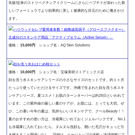
良版!従来のストリベクチンアイクリームにさらにペプチドが加わった新
しいフォーミュラでより効果的に美しく健康的な目元のために働きかけ
ます。
ハリウッドセレブ愛用者多数！細胞成長因子（グロースファクター）
主成分のスキンケア用品「アクティブセラム（Active Serum）」
価格：
15,000円
ショップ名：AQ Skin Solutions
顔を洗う水おはじめ桜セット
価格：
10,000円
ショップ名：宝塚美研ストアミックス店
顔を洗う水スキンケアシリーズの小さなサイズのセットです。約１ヶ月
たっぷり使っていただけるサイズです。沖縄で生まれた顔を洗う水スキ
ンケアシリーズ。夏コスメ！お肌のターンオーバーは約28日といわれて
います。この紫外線の厳しい夏のケアが、お肌には、とっても大切。ぜ
ひ、この暑い今年の夏は、気持ちいいスキンケアで、クールBeauty！！
夏のおすすめの使い方は、冷蔵庫にいれておくジェルパックです。 No.1
も冷蔵庫に入れておいたら、ヌルヌル洗顔も、開いた毛穴がキュっと引
き締まること間違いなし。 詳細は、ページトップの送料・決済情報にて