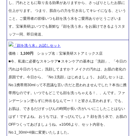
し、汚れとともに取り去る効果がありますから、さっぱりとしたお肌に
仕上がります。 つまり、肌自らの力を引き出してキレイになる、という
こと。ご愛用者の皆様いつも顔を洗う水をご愛用ありがとうございま
す。宝塚美研はいつでも新鮮な『顔を洗う水』をお届けできるようスタ
ッフ一同、即日発送、
「顔を洗う水」お試しセット
価格：
1,100円
ショップ名：宝塚美研ストアミックス店
■今、私達に必要なスキンケア■ スキンケアの基本は「洗顔」、「今日の
汚れは今日のうちに」洗顔してますか？ メイクの汚れは、お肌の老化の
原因です。今日から、「No.1洗顔」はじめましょう。 お試しセットは、
No.1携帯用30mlって不思議な言い方だと思われませんでした？本当に携
帯用なのです。いつでもどこでも顔を洗っちゃえる！、、んです。ファ
ンデーション塗らずに外出るなんてー！！と皆さん言われます。でも、
お肌は、できるだけすッぴんの時間が長い方がいいにこしたことはない
はず！ですよね。 おうちでは、すっぴんでしょ？ 顔を洗う水で、お肌の
OFFつくってあげましょうね。※10/06より、セット内容を、
No.1_30ml×4個に変更いたしました。