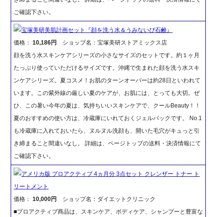
ご確認下さい。
宝塚美研美肌計画セット『顔を洗う水＆うみないび石鹸』
価格：
10,186円
ショップ名：宝塚美研ストアミックス店
顔を洗う水スキンケアシリーズの小さなサイズのセットです。約１ヶ月
たっぷり使っていただけるサイズです。沖縄で生まれた顔を洗う水スキ
ンケアシリーズ。夏コスメ！お肌のターンオーバーは約28日といわれて
います。この紫外線の厳しい夏のケアが、お肌には、とっても大切。ぜ
ひ、この暑い今年の夏は、気持ちいいスキンケアで、クールBeauty！！
夏のおすすめの使い方は、冷蔵庫にいれておくジェルパックです。 No.1
も冷蔵庫に入れておいたら、ヌルヌル洗顔も、開いた毛穴がキュっと引
き締まること間違いなし。 詳細は、ページトップの送料・決済情報にて
ご確認下さい。
アメリカ版 プロアクティブ 4ヵ月分 3点セット クレンザー トナー ト
リートメント
価格：
10,000円
ショップ名：ダイエットクリニック
■プロアクティブ商品は、スキンケア、ボディケア、シャンプーと豊富な