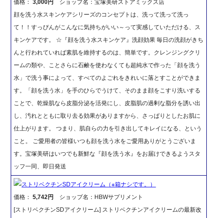
価格：
3,000円
ショップ名：宝塚美研ストアミックス店
顔を洗う水スキンケアシリーズのコンセプトは、洗って洗って洗っ
て！！すっぴんがこんなに気持ちがいい～って実感していただける、ス
キンケアです。 ☆『顔を洗う水スキンケア』洗顔効果 毎日の洗顔がきち
んと行われていれば素肌を維持するのは、簡単です。クレンジングクリ
ームの類や、ことさらに石鹸を使わなくても超純水で作った「顔を洗う
水」で洗う事によって、すべてのよごれをきれいに落とすことができま
す。「顔を洗う水」を手のひらでうけて、そのまま顔をこすり洗いする
ことで、乾燥肌なら皮脂分泌を活発にし、皮脂肌の過剰な脂分を誘い出
し、汚れとともに取り去る効果がありますから、さっぱりとしたお肌に
仕上がります。 つまり、肌自らの力を引き出してキレイになる、という
こと。 ご愛用者の皆様いつも顔を洗う水をご愛用ありがとうございま
す。宝塚美研はいつでも新鮮な『顔を洗う水』をお届けできるようスタ
ッフ一同、即日発送
ストリベクチンSDアイクリーム（※箱ナシです。）
価格：
5,742円
ショップ名：HBWサプリメント
[ストリベクチンSDアイクリーム] ストリベクチンアイクリームの最新改