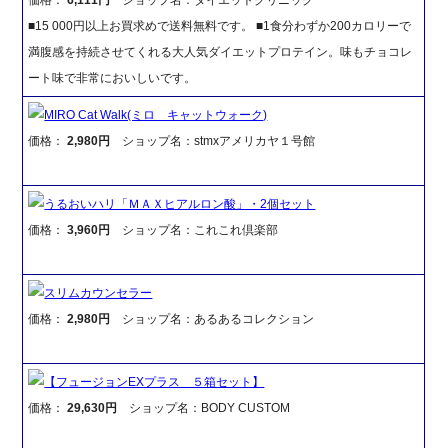
■15 000円以上お買求めで送料無料です。 ■1食分わずか200カロリーで
満腹感を持続させてくれる大人気ダイエットプロテイン。味もチョコレ
ート味で非常においしいです。
MIRO Cat Walk(ミロ キャットウォーク)
価格：
2,980円
ショップ名：stmxアメリカヤ１号館
うるおいハリ「ＭＡＸヒアルロン酸」・2個セット
価格：
3,960円
ショップ名：これこれ倶楽部
スリムカウンセラー
価格：
2,980円
ショップ名：あるあるコレクション
【フュージョンEXプラス ５箱セット】
価格：
29,630円
ショップ名：BODY CUSTOM