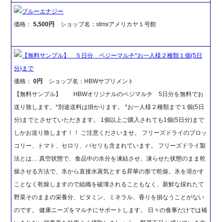
ブルーエナジー
価格：
5,500円
ショップ名：stmxアメリカヤ１号館
【無料サンプル】 ５日分 ベジーマルチ*お一人様２種類１個(5日
分)まで
価格：
0円
ショップ名：HBWサプリメント
【無料サンプル】 HBWオリジナルのベジマルチ 5日分を無料でお
送り致します。*別途送料は掛かります。 *お一人様２種類まで１個(5日
分)までとさせていただきます。 1個以上ご購入されても1個(5日分)まで
しかお送り致します！！ ご注意くださいませ。 フリーズドライのブロッ
コリー、トマト、セロリ、パセリも含まれています。 フリーズドライ製
法とは… 真空状態で、食品中の水分を凍結させ、凍らせた状態のまま乾
燥させる方法で、氷から直接水蒸気とする昇華の形で乾燥。氷を溶かす
ことなく乾燥しますので組織を破壊されることもなく、新鮮な採れたて
野菜そのままの栄養分、ビタミン、ミネラル、香りを損なうことがない
のです。 健康ニーズをマルチにサポートします。 日々の食事だけでは補