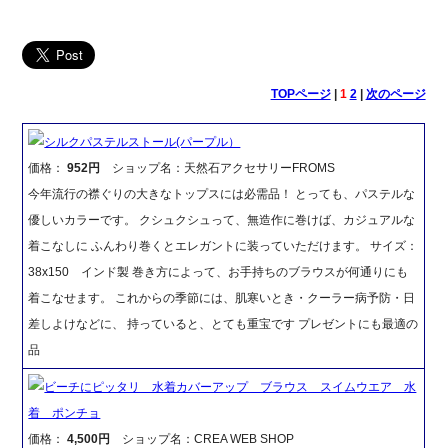
TOPページ
|
1
2
|
次のページ
シルクパステルストール(パープル）
価格：
952円
ショップ名：天然石アクセサリーFROMS
今年流行の襟ぐりの大きなトップスには必需品！ とっても、パステルな
優しいカラーです。 クシュクシュって、無造作に巻けば、カジュアルな
着こなしに ふんわり巻くとエレガントに装っていただけます。 サイズ：
38x150 インド製 巻き方によって、お手持ちのブラウスが何通りにも
着こなせます。 これからの季節には、肌寒いとき・クーラー病予防・日
差しよけなどに、 持っていると、とても重宝です プレゼントにも最適の
品
ビーチにピッタリ 水着カバーアップ ブラウス スイムウエア 水
着 ポンチョ
価格：
4,500円
ショップ名：CREA WEB SHOP