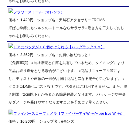
ゃれをお楽しみください。
フラワーストール（オレンジ）
価格：
1,429円
ショップ名：天然石アクセサリーFROMS
汗ばむ季節にもシルクのストールならサラサラ♪ 巻き方を工夫しておし
ゃれをお楽しみください。
ドアにバッグが１８個かけられる【バッグラック１８】
価格：
2,362円
ショップ名：お買い物だねっと！
【免責事項】 ※自社販売と在庫を共有しているため、タイミングにより
欠品お取り寄せとなる場合がございます。 ※商品リニューアル等によ
り、テキストや画像の一部がお届け商品と異なる場合がございます。 ※
クロネコDM便はポスト投函です。代引きはご利用できません。また、厚
さ制限（2cm以下）があるため簡易包装となります。 パッケージや中身
がダメージを受けやすくなりますことを予めご了承ください。
ファイバースコープカメラ【ファイバーアイWi-Fi/Fiber Eye Wi-Fi】
価格：
16,800円
ショップ名：eモンズ